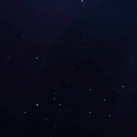
安博（中国大陆）官方网站
24小时热线：13606823221
电话：0576-84253688
传真：0576-84253688
联系人：俞经理
Email：sales@dymuju.com
地址：浙江省台州市黄岩北城工业区
唐溪路8号
首页
|
安博（中国大陆
友情链接：