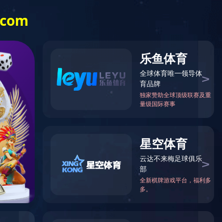
首页
|
在线留言
|
网站地图
讯
关于多源
让体育从心开始