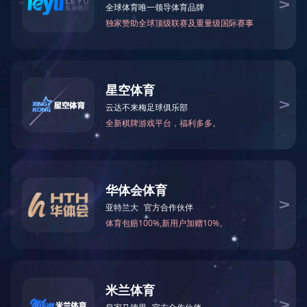
公司新闻
行业新闻
常见问题
公司新闻 >> 塑料模具优化注射速度需要注意的三个
问题
塑料模具优化注射速度需要注意的三个问题
塑料模具
是塑料加工工业中和塑料成型机配套，赋予塑
料制品以完整构型和准确尺寸的工具。由于塑料品种和加工
方法繁多，塑料成型机和塑料制品的结构又繁简不一，所以
塑料模具
的种类和结构也是多种多样的。我们在使用
塑料模