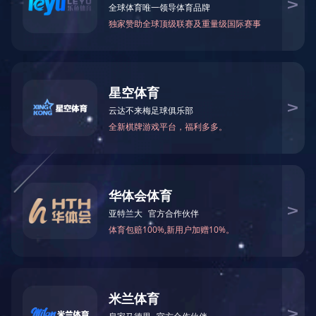
公司新闻
行业新闻
常见问题
公司新闻 >> 烟台塑料模具浇筑系统设计的六大注意
事项
烟台塑料模具浇筑系统设计的六大注意事项
烟台
塑料模具
是塑料加工工业中和塑料成型机配套，赋
予塑料制品以完整构型和准确尺寸的工具。由于塑料品种和
加工方法繁多，塑料成型机和塑料制品的结构又繁简不一，
所以烟台
塑料模具
的种类和结构也是多种多样的。那么，设