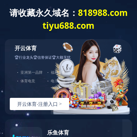
安博（中国大陆）官方网站
15年专注于模具研发、设计、制造
首页
安博（中国
家电模具
日用品模具
大陆）官方
管件模具
新闻资讯
网站
关于多源
让体育从心
开始