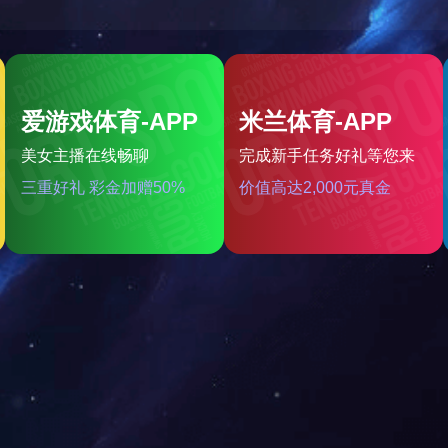
铬或中铬工具钢、中碳合金钢、高速钢、基体钢以及硬质合金、钢结硬质合金等等
1.碳素工具钢
模具加工
性能好，价格便宜。但是淬透性和红硬性差，热处理变形大
2.低合金工具钢 在碳素工具钢的基础上加入了适量的合金元素。
3.高碳高铬工具钢 具有较好的淬透性、淬硬性和耐磨性，热处理变形很小，为高耐
钢。
4.高碳中铬工具钢 含铬量较低，共晶碳化物少，碳化物分布均匀，热处理变
5.基体钢 不仅有高速钢的特点，具有一定的耐磨性和硬度，而且
模具加工
防疲
模具钢，材料成本却比高速钢低。