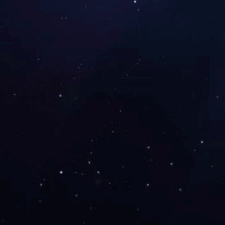
安博（中国大陆）官方网站
24小时热线：13606823221
电话：0576-84253688
传真：0576-84253688
联系人：俞经理
Email：sales@dymuju.com
地址：浙江省台州市黄岩北城工业区
唐溪路8号
首页
|
安博（中国大陆
友情链接：