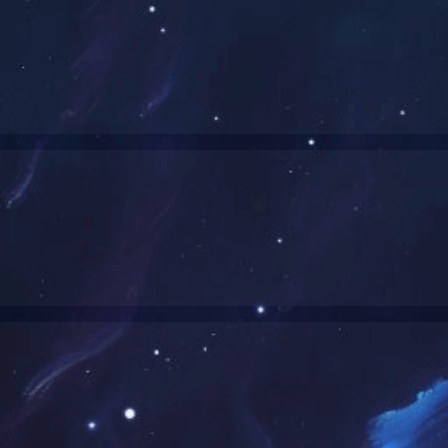
注塑模具
注塑模具加工
模具制造厂
黄岩模具
黄岩模具加工厂
业新闻 >> 模具加工用到哪些材料？
模具加工用到哪些材料？
目前制造冲压模具的材料绝大部分以钢材为主，常用的
模具加工
作部件材料的