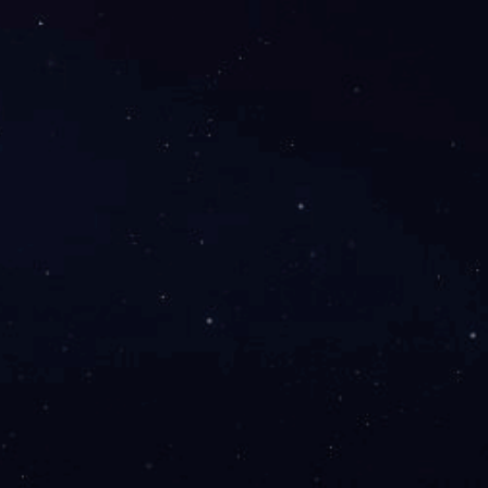
件模具、日用品模具、摩托车
模具加工
、周转
公司尊崇“踏实、拼搏、责任”的企业精神，
的技术，周到的服务，杰出的品质为生存根
于多源
|
让体育从心开始
ju.com
小时电话：13606823221
4253688
00302003785号