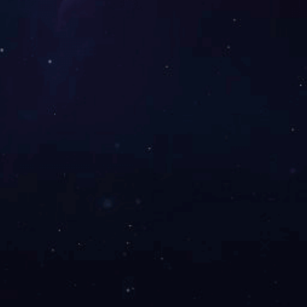
安博（中国大陆）官方网站主要经营安博（中国大陆）官方网站、家电模具、管
箱模具、托盘模具、电子塑胶模具、学步车模具、吹塑模具等塑料制品的模具加工。
并以诚信、共赢、开创经营理念，创造良好的企业环境，以全新的管理模式，完善
本，我们始终坚持用户至上 用心服务于客户，坚持用自己的服务去打动客户。
）官方网站
|
家电模具
|
日用品模具
|
管件模具
|
客户评价
|
新闻资讯
|
关
安博（中国大陆）官方网站 邮箱：sales@dymu
地址：浙江省台州市黄岩北城工业区唐溪路8号 24
全国服务热线：0576-84253688 传真：0576-8
浙ICP备2020034004号-1
浙公网安备331