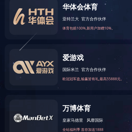
热门关键词：
模具加工
塑料模具
塑料模具加工
行
公司新闻
行业新闻
常见问题