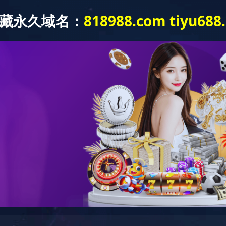
注塑模具加工等.
陆）官方网站
发、设计、制造
电模具
日用品模具
管件模具
客户评价
新闻资