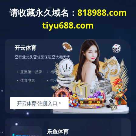
安博（中国大陆）官方网站
15年专注于模具研发、设计、制造
首页
安博（中国
家电模具
日用品模具
大陆）官方
管件模具
新闻资讯
网站
关于多源
让体育从心
开始