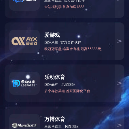
上所有零件的模具总称，包括冲压模具、
注塑模具
、锻造模
具、铸造蜡模、玻璃模具等。
那么，
安博（中国大陆）官方网站
的制造特点又是怎样
的呢？下面我们一起来了解下。
一、制造质量要求高。
模具制造不仅要求加工精度高，而且还要求加工表面质
量要好。一般来说，模具工作部分的制造公差都应控制在正
负
0.01mm
以内，有的甚至要求在微米级范围内。模具加工后
的表面不仅不允许有任何缺陷，而且工作部分的表面粗糙度
Ra
都要求小于
0.4um
。
二、形状复杂。
模具的工作部分一般都是二维或三维的复杂曲面，而不
是一般机械加工的简单几何体。三、材料硬度高
模具实际上相当于一种机械加工工具，其硬度要求较
高，一般都是用淬火工具钢等材料制成，若用传统的机械加
工方法，往往感到十分困难。
四、单件生产。
通常生产少量冲压件，一般都需要三—五副模具，模具
制造一般是单件生产。每副制造一幅模具，都必须从设计开
始，大约需要一个多月甚至十几个月的时间才能完成，设
计、制造周期都比较长。
本文关键词：
安博（中国大陆）官方网站