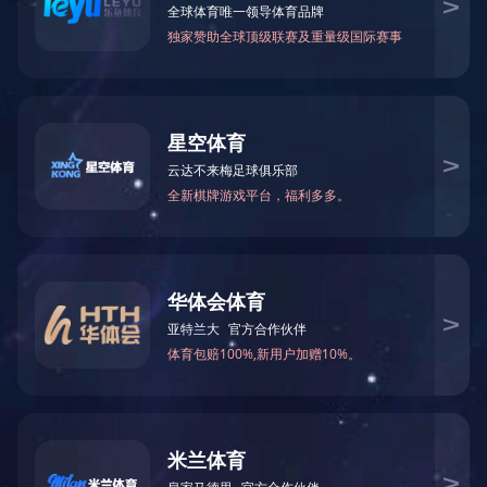
公司新闻
行业新闻
常见问题
公司新闻 >> 浅谈安博（中国大陆）官方网站的制造
特点
浅谈安博（中国大陆）官方网站的制造特点
从狭义上讲，
安博（中国大陆）官方网站
就是冲制汽车
车身上所有冲压件的模具的总称，也就是“汽车车身冲压模
具”，而广义上的安博（中国大陆）官方网站则是指制造汽车