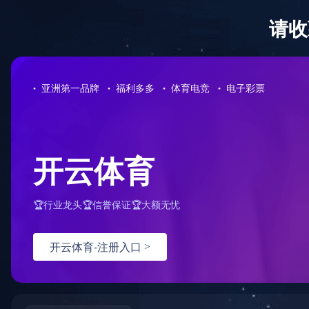
台州多源主营模具加工,塑料模具,塑料模具加工,
安博（中国大
15年专注于模具研
首页
安博（中国大
家
陆）官方网站