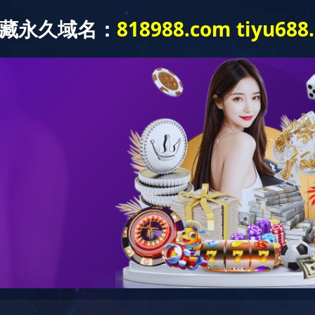
注塑模具加工等.
陆）官方网站
发、设计、制造
电模具
日用品模具
管件模具
客户评价
新闻资