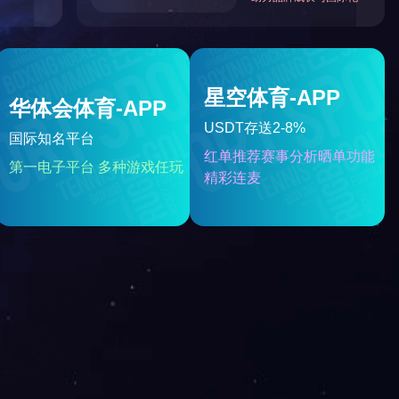
准确尺寸的一种工具。由于塑料品种和加工方
也是呈多样化的。
在机头中出现急剧地缩小，更不能有死角和停
因分流支架造成的结合缝，使制品密实。
品真实断面形状是有差别的，设计时要考虑
方便、且不漏料的机头。
况镀铬。