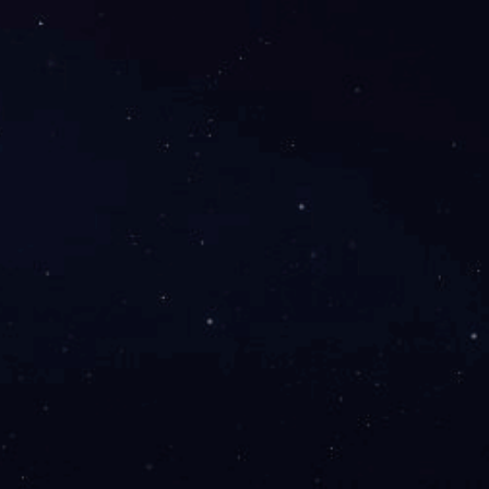
于多源
|
让体育从心开始
ju.com
小时电话：13606823221
4253688
00302003785号