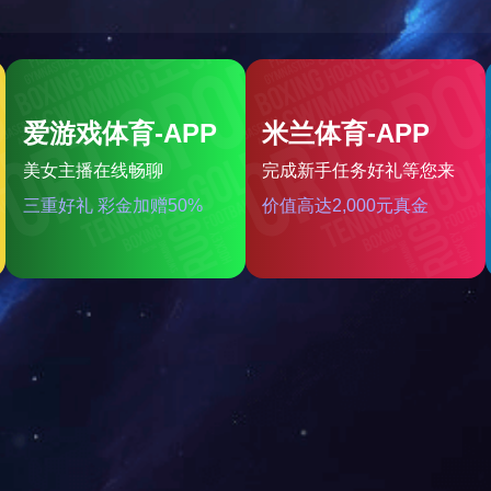
塑料模具
是塑料加工工业中和塑料成型机配套，能赋予塑料制品以完整构型和
法繁多，塑料成型机和塑料制品的结构又繁简不一，所以，
塑料模具
的种类和结构
那么，
塑料模具
都有哪些设计要点呢？下面我们一起来了解下。
1
、机头内腔要成流线型
为使物料能沿机头流道均匀地挤出，避免物料因停滞而发生过热分解，决不能
滞区，应尽量使流道光滑，建议表面粗糙度
Ra
值在
0.4
μ
m
2
、足够的压缩比
要根据塑料制品及塑料品种的不同，设计出能产生足够的压缩比机头、以消除
3
、正确的断面形状
由于塑料的性能
、压力、密度、收缩率等因素，机头的口模成型断面形状与制
这一因素，使机头口模有合理的断面形状。
4
、节奏紧凑、便于拆装
在满足力学性能的条件下，要设计出节奏进走、连接处严密、传热均匀、拆装
5
、选材合理
机头要选用耐腐蚀、耐摩擦、抗拉强度好、硬度较高的钢材。有的还要根据情
本文关键词：
塑料模具