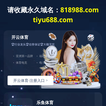
安博（中国大陆）官方网站
15年专注于模具研发、设计、制造
首页
安博（中国
家电模具
日用品模具
大陆）官方
管件模具
新闻资讯
网站
关于多源
让体育从心
开始