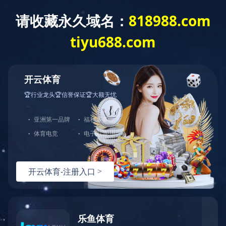
安博（中国大陆）官方网站
15年专注于模具研发、设计、制造
首页
安博（中国
家电模具
日用品模具
大陆）官方
管件模具
新闻资讯
网站
关于多源
让体育从心
开始