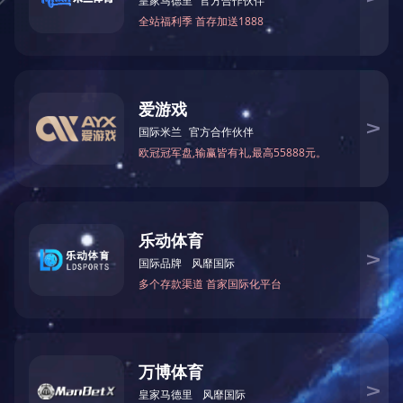
塑料模具的种类和结构也是多种多样的。很多的
塑料模具
都
在使用热流道。那么，塑料
模具
使用热流道都有哪些优势
呢？
1
、流道内压力损耗小，塑料流动性好，温度均匀，则
产品的内应力，变形就会减小，产品表面质量和力学性能就
会大大提高
2
、缩短了成型周期，开模行程，提高了生产效率；
3
、热流道均为自动切断浇口，可以提高自动化程度；
4
、降低注塑压力，有利于保护模具，延长使用寿命；
5
、多模腔塑料
模具
可保证填充均匀，质量一致；
6
、消除全部或大部分流道废料，有效利用率高。
本文关键词：
塑料模具
塑料模具加工
安博（中国大
首页
|
陆）官方网站
|
家电模具
|
日用品模具
|
管件模具
|
客户评价
|
安博（中国大陆）官方网站
24小时电话：13606823221
让体育从心开
电话：0576-84253688
传真：0576-84253688