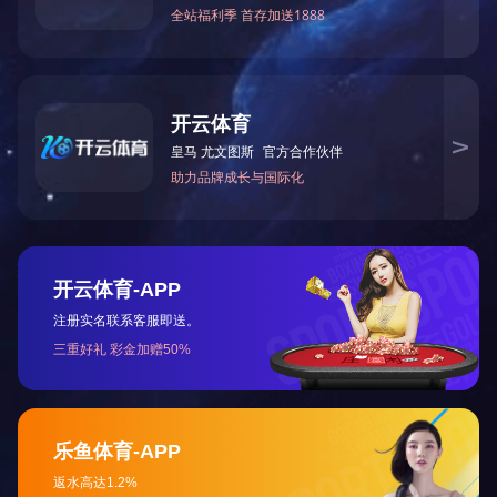
足要求。
3、装配后的注塑模具，应打上模具编号，大、中型注塑
模具，应设有起吊孔。
4、注塑模具的外露部分锐角应倒钝，安装面应光滑平
整，螺钉、螺钉头部不能高出安装基面，并无明显毛刺、凹
陷及变形现象。
5、注塑模具各零件的材料、形状、尺寸、精度、表面粗
糙度及热处理要求等，均应符合图样要求，各零件的工作表
面不允许有损伤。
安博（中国大
首页
|
陆）官方网站
|
家电模具
|
日用品模具
|
管件模具
|
客户评价
|
安博（中国大陆）官方网站
24小时电话：13606823221
让体育从心开
电话：0576-84253688
传真：0576-84253688
新闻资讯
|
关于多源
|
始
邮箱：sales@dymuju.com
地址：浙江省台州市黄岩北城工业区唐溪路8号