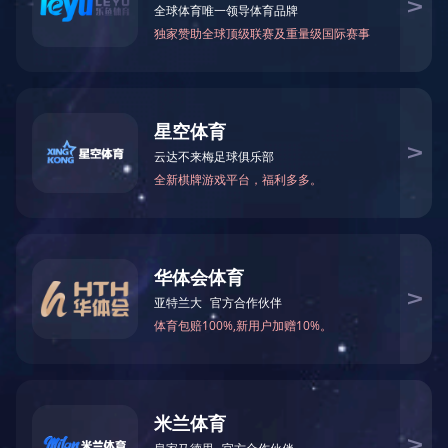
安博（中国大陆）官方网站
家电模具
管件模具
日用品模具
摩托车模具
周转箱模具
托盘模具
电子塑胶模具
学步车模具