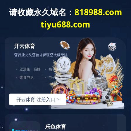
安博（中国大陆）官方网站
15年专注于模具研发、设计、制造
首页
安博（中国
家电模具
日用品模具
大陆）官方
管件模具
新闻资讯
网站
关于多源
让体育从心
开始