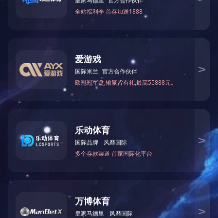
的停滞，直到建立起足够的压力推动熔体穿过入水口，这就
会使通过入水口的压力出现峰形。
高压将损伤材料并造成诸如流痕和入水口烧焦等表
面缺陷,这种情况可以通过刚好在入水口前减速的方法克服上
述缺陷。这种减速可以防止入水口位的过度剪切，然后再将
射速提高到原来的数值。
因为精确控制射速在入水口位减慢是非常困难的，
所以
注塑模具加工
在流道末段减速是一个较好的方案。
本文关键词：
宁波塑料模具加工
宁波塑料模具加工厂