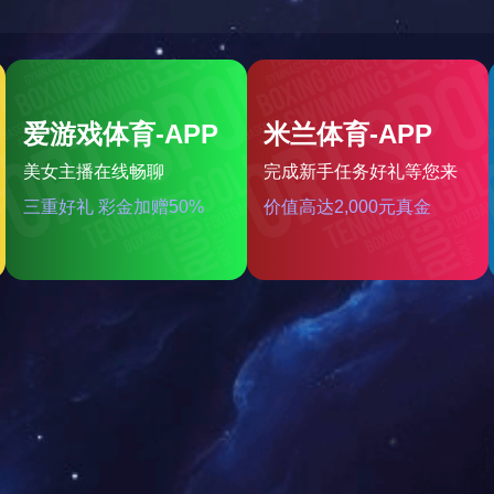
塑料制品
在我们的生活中非常常见，而
塑料模具
便是生产塑料制品的重要工具
套，能赋予塑料制品以完整构型和精确尺寸。那么
塑料模具
对于塑料加工设备都有
1
、机床要有好的刚性和与模块重量相适应的大承载能力
;
2
、工作台面尺寸要与
模具
外形尺寸相对应，宜于长方形或正方形及圆形，不宜
间
;
3
、要有高的精度及精度保持性
;
4
、要能快速高效地去除余量，且有很高的可靠性，以保持连续长久满负荷运行
5
、为适应复杂的空间曲面加工，且有大量的加工量，因此要求机床能多轴联动
本文关键词：
塑料模具
杭州塑料模具