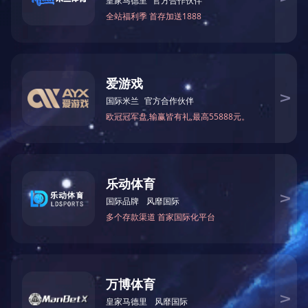
吹塑模具
其他塑胶模具
管件模具
>> 管件模具
管件模具