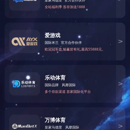
吹塑模具
其他塑胶模具
管件模具
>> 管件模具
管件模具