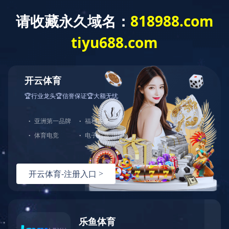
安博（中国大陆）官方网站
15年专注于模具研发、设计、制造
首页
安博（中国
家电模具
日用品模具
大陆）官方
管件模具
新闻资讯
网站
关于多源
让体育从心
开始