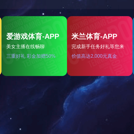
精密塑胶模具加工厂家
模具类型:塑胶模具加工
加工项目:OEM精密塑胶模具加工
模具品牌:塑胶模具
应用领域:适用于医疗、电子精密塑胶件的注塑加工、打样开模