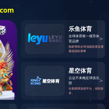
首页
|
在线留言
|
网站地图
讯
关于多源
让体育从心开始