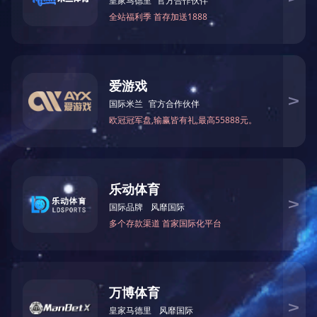
吹塑模具
其他塑胶模具
其他塑胶模具
>> 苹果皮套外壳定制
苹果皮套外壳定制