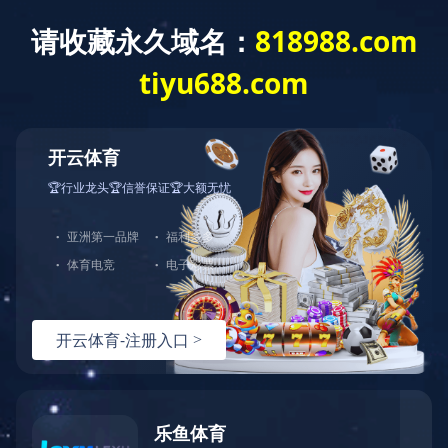
安博（中国大陆）官方网站
15年专注于模具研发、设计、制造
首页
安博（中国
家电模具
日用品模具
大陆）官方
管件模具
新闻资讯
网站
关于多源
让体育从心
开始