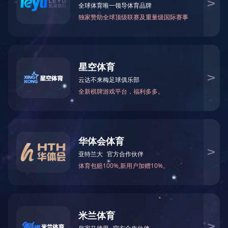
安博（中国大陆）官方网站
家电模具
管件模具
日用品模具
摩托车模具
周转箱模具
托盘模具
电子塑胶模具
学步车模具