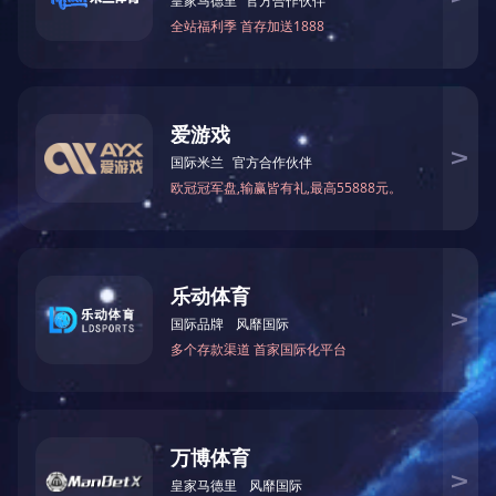
吹塑模具
其他塑胶模具
学步车模具
>> F
F