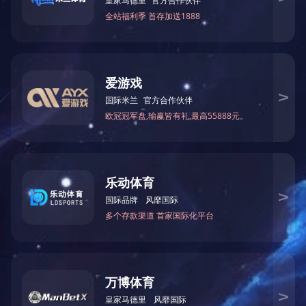
吹塑模具
其他塑胶模具
吹塑模具
>> 吹塑模具
吹塑模具