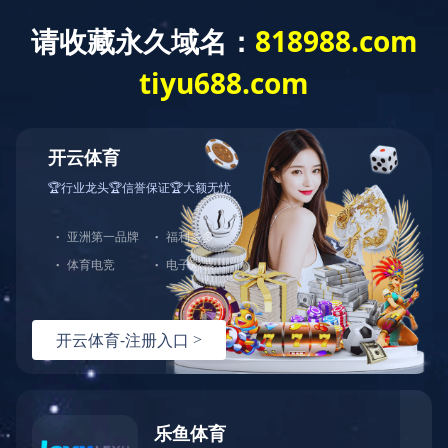
安博（中国大陆）官方网站
15年专注于模具研发、设计、制造
首页
安博（中国
家电模具
日用品模具
大陆）官方
管件模具
新闻资讯
网站
关于多源
让体育从心
开始