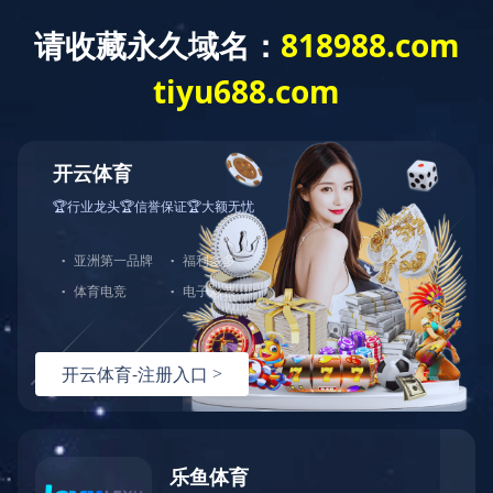
安博（中国大陆）官方网站
15年专注于模具研发、设计、制造
首页
安博（中国
家电模具
日用品模具
大陆）官方
管件模具
新闻资讯
网站
关于多源
让体育从心
开始