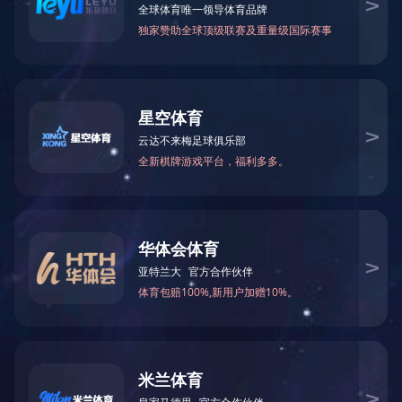
安博（中国大陆）官方网站
家电模具
管件模具
日用品模具
摩托车模具
周转箱模具
托盘模具
电子塑胶模具
学步车模具