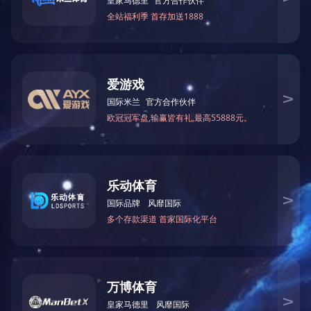
吹塑模具
其他塑胶模具
吹塑模具
>> 吹塑模具
吹塑模具