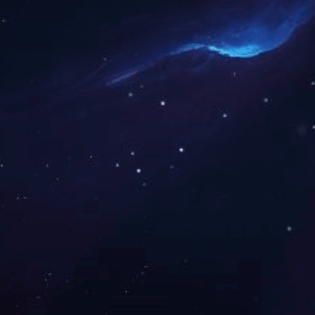
空调-01-1
汽车风扇托盘塑料模具加工
让体育从心开始
安博（中国大陆）官方网站
24小时热线：13606823221
电话：0576-84253688
传真：0576-84253688