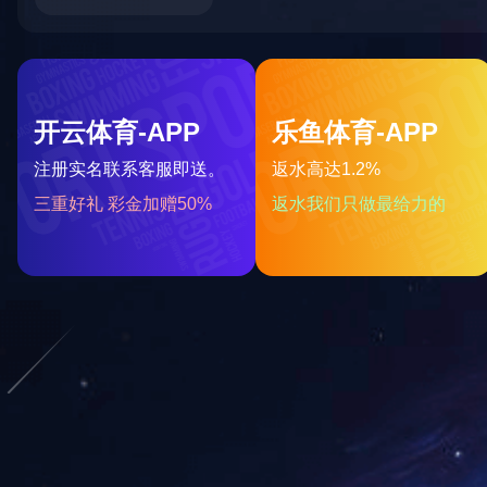
日用品模具
摩托车模具
周转箱模具
托盘模具
电子塑胶模具
学步车模具
吹塑模具
其他塑胶模具
推荐产品