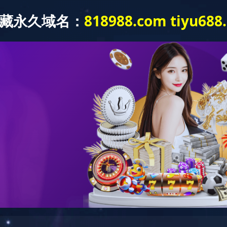
注塑模具加工等.
陆）官方网站
发、设计、制造
电模具
日用品模具
管件模具
客户评价
新闻资