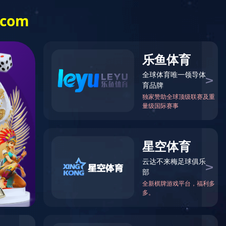
首页
|
在线留言
|
网站地图
讯
关于多源
让体育从心开始