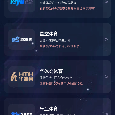
安博（中国大陆）官方网站
家电模具
管件模具
日用品模具
摩托车模具
周转箱模具
托盘模具
电子塑胶模具
学步车模具