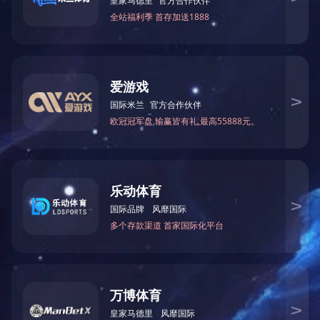
吹塑模具
其他塑胶模具
周转箱模具
>> 24瓶可乐箱A
24瓶可乐箱A