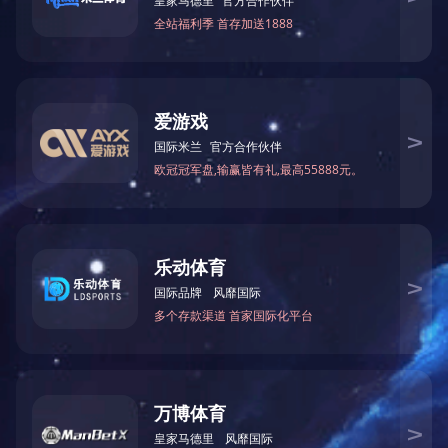
吹塑模具
其他塑胶模具
周转箱模具
>> 40-30-20箱A
40-30-20箱A