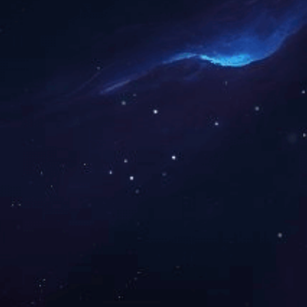
空调-01-1
汽车风扇托盘塑料模具加工
让体育从心开始
安博（中国大陆）官方网站
24小时热线：13606823221
电话：0576-84253688
传真：0576-84253688