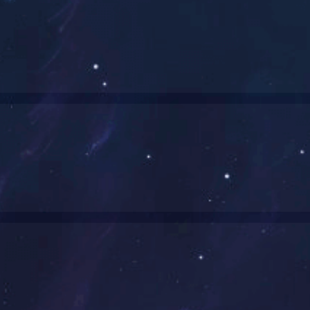
注塑模具
注塑模具加工
模具制造厂
黄岩模具
黄岩模具加工厂
转箱模具
>> 60-40-35双壁箱