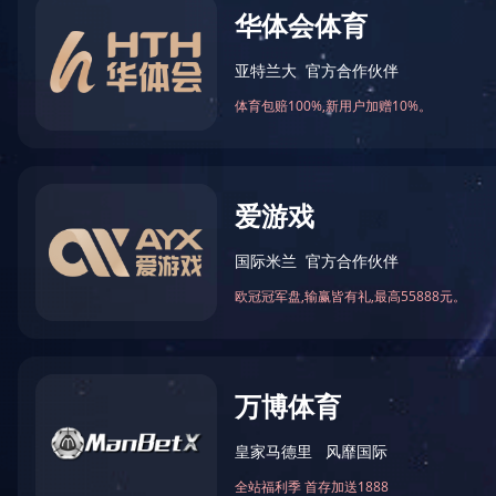
热门关键词：
模具加工
塑料模具
塑料模具加工
周
安博（中国大陆）官方
网站
家电模具
管件模具