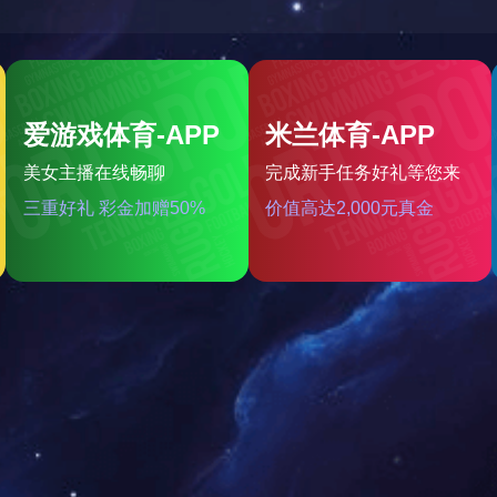
60-40-35双壁箱