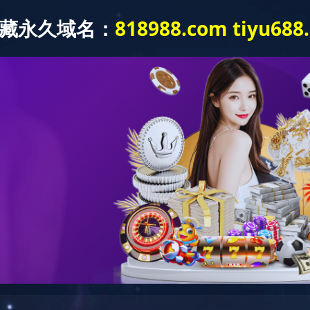
注塑模具加工等.
陆）官方网站
发、设计、制造
电模具
日用品模具
管件模具
客户评价
新闻资