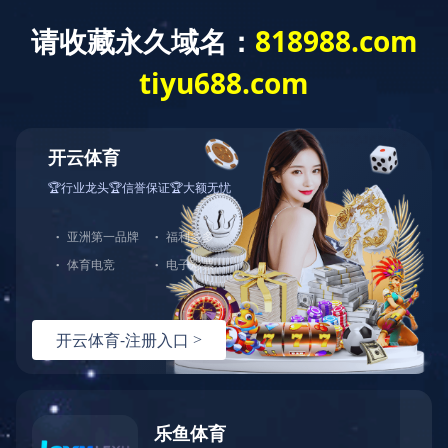
安博（中国大陆）官方网站
15年专注于模具研发、设计、制造
首页
安博（中国
家电模具
日用品模具
大陆）官方
管件模具
新闻资讯
网站
关于多源
让体育从心
开始