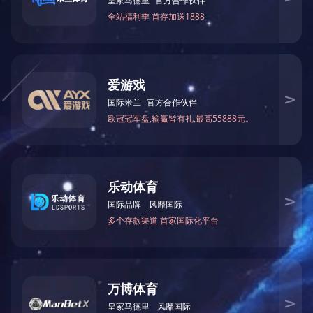
吹塑模具
其他塑胶模具
安博（中国大陆）官方网站
>> 一汽奔腾x80汽车风
扇塑胶托盘模具
一汽奔腾x80汽车风扇塑胶托盘模具
模具类型:安博（中国大陆）官方网站
加工项目:汽车风扇塑胶托盘模具