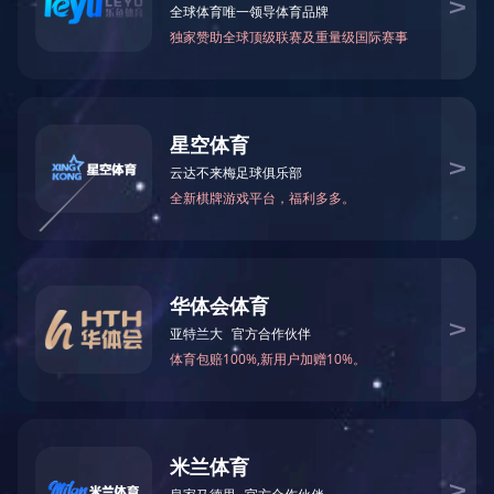
安博（中国大陆）官方网站
家电模具
管件模具
日用品模具
摩托车模具
周转箱模具
托盘模具
电子塑胶模具
学步车模具