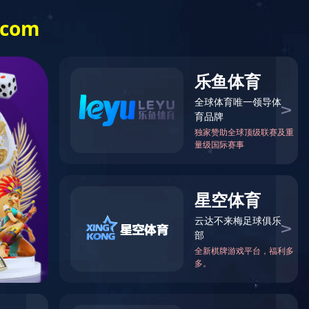
首页
|
在线留言
|
网站地图
讯
关于多源
让体育从心开始