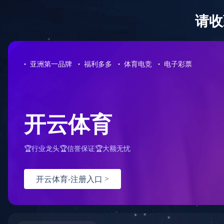
台州多源主营模具加工,塑料模具,塑料模具加工,
安博（中国大
15年专注于模具研
首页
安博（中国大
家
陆）官方网站