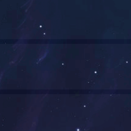
注塑模具
注塑模具加工
模具制造厂
黄岩模具
黄岩模具加工厂
用品模具
>> 出口塑胶注塑塑胶椅子