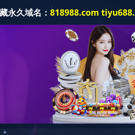
注塑模具加工等.
陆）官方网站
发、设计、制造
电模具
日用品模具
管件模具
客户评价
新闻资