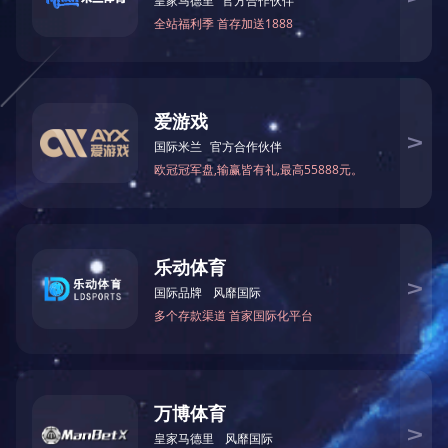
吹塑模具
其他塑胶模具
摩托车模具
>> 摩托越野车头罩模具
摩托越野车头罩模具