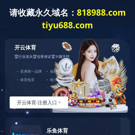
安博（中国大陆）官方网站
15年专注于模具研发、设计、制造
首页
安博（中国
家电模具
日用品模具
大陆）官方
管件模具
新闻资讯
网站
关于多源
让体育从心
开始