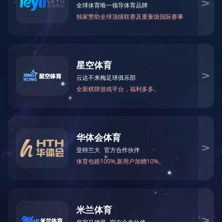
安博（中国大陆）官方网站
家电模具
管件模具
日用品模具
摩托车模具
周转箱模具
托盘模具
电子塑胶模具
学步车模具