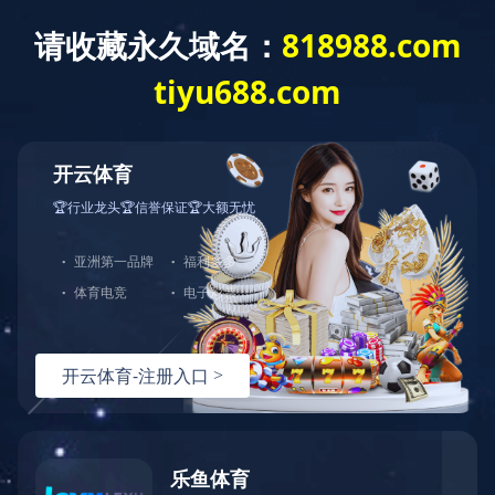
安博（中国大陆）官方网站
15年专注于模具研发、设计、制造
首页
安博（中国
家电模具
日用品模具
大陆）官方
管件模具
新闻资讯
网站
关于多源
让体育从心
开始