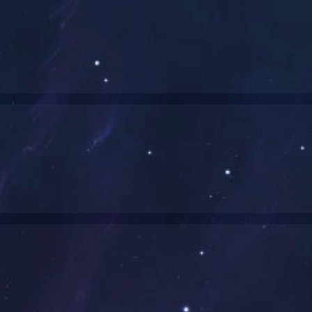
注塑模具
注塑模具加工
模具制造厂
黄岩模具
黄岩模具加工厂
托车模具
>> 摩托消声器护罩模具