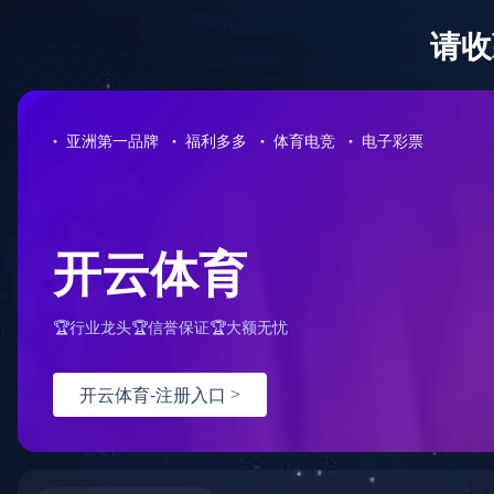
台州多源主营模具加工,塑料模具,塑料模具加工,
安博（中国大
15年专注于模具研
首页
安博（中国大
家
陆）官方网站