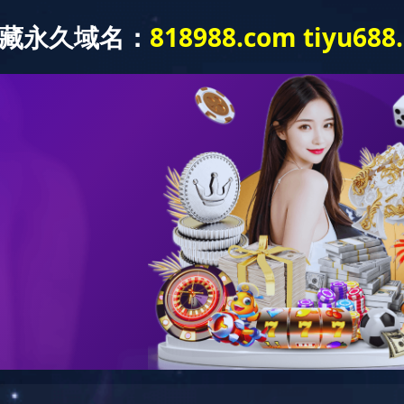
注塑模具加工等.
陆）官方网站
发、设计、制造
电模具
日用品模具
管件模具
客户评价
新闻资