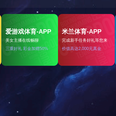
摩托消声器护罩模具