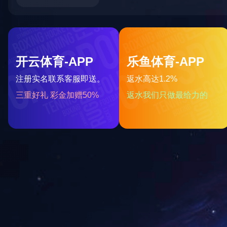
日用品模具
摩托车模具
周转箱模具
托盘模具
电子塑胶模具
学步车模具
吹塑模具
其他塑胶模具
推荐产品