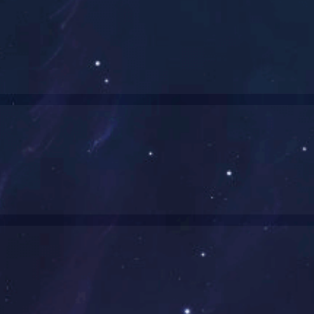
注塑模具
注塑模具加工
模具制造厂
黄岩模具
黄岩模具加工厂
转箱模具
>> 周转箱模具4